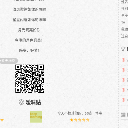
姓名
性别
清风微徐如你的眉眼
星座
星星闪耀如你的眼眸
TA
我顶
月光明亮如你
过自
今晚的月色真美！
晚安，好梦！
暂无标签
暧昧贴
今天不搞其他的，只搞一件事