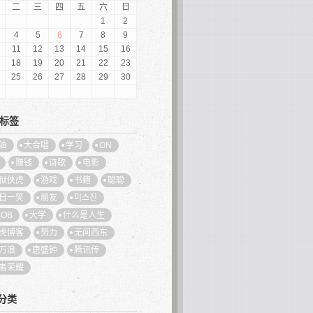
二
三
四
五
六
日
1
2
4
5
6
7
8
9
11
12
13
14
15
16
18
19
20
21
22
23
25
26
27
28
29
30
标签
油
大合唱
学习
ON
赚钱
诗歌
电影
狱侠虎
游戏
书籍
聪聪
日一笑
朋友
미스진
BOB
大学
什么是人生
虎博客
努力
无问西东
万浪
唐盛钟
腾讯传
者荣耀
分类