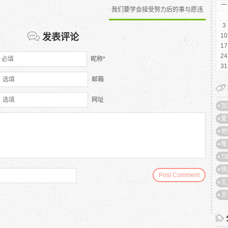
一
我们要学会接受努力后的事与愿违
3
发表评论
10
17
24
昵称*
31
邮箱
网址
加
爱
地
每
T
侠
Post Comment
王
王