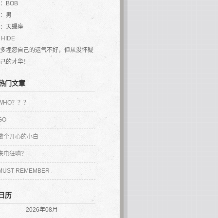
：
BOB
：男
：
天蝎座
：
HIDE
多埋怨自己的运气不好，但从没怀疑
己的才华！
热门文章
WHO？？？
GO
做个开心的小白
来电狂响？
MUST REMEMBER
日历
2026年08月